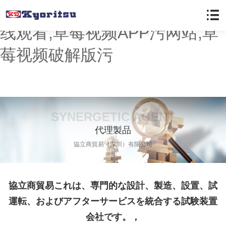
草莓视频懂你更多,草莓色版在
线观看,草莓视频APP污网站,草
莓视频破解版污
SYNERGETIC AGENT
代理製品
協立商貿易（深圳）有限公司
協立商貿易これは、専門的な設計、製造、設置、試
運転、およびアフターサービスを統合する試験装置
会社です。，