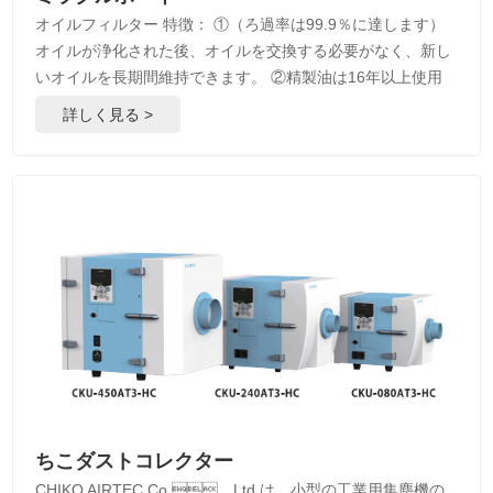
オイルフィルター 特徴： ①（ろ過率は99.9％に達します）
オイルが浄化された後、オイルを交換する必要がなく、新し
いオイルを長期間維持できます。 ②精製油は16年以上使用
していますが、酸化価はほとんど変化していません。 ③ い
詳しく見る >
つでも簡単に取り付け、分解でき、あらゆる機械設備に適応
できます。 ……
ちこダストコレクター
CHIKO AIRTEC Co.、Ltd.は、小型の工業用集塵機の