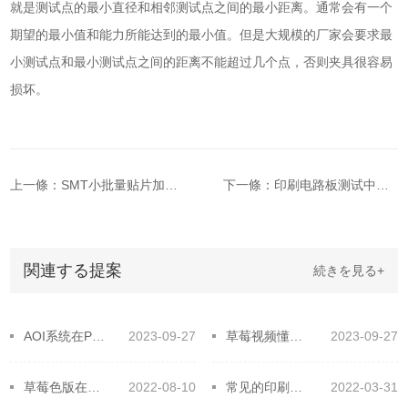
就是测试点的最小直径和相邻测试点之间的最小距离。通常会有一个
期望的最小值和能力所能达到的最小值。但是大规模的厂家会要求最
小测试点和最小测试点之间的距离不能超过几个点，否则夹具很容易
损坏。
上一條：SMT小批量贴片加的FCT检测设备在线测试问题
下一條：印刷电路板测试中的六个常见问题
関連する提案
続きを見る+
AOI系统在PCB测试中得到了广泛的应用
2023-09-27
草莓视频懂你更多商贸易带您了解草莓色版在线观看测试治具
2023-09-27
草莓色版在线观看测试治具应该如何选用？
2022-08-10
常见的印刷电路板测试问题
2022-03-31