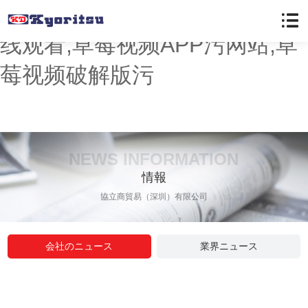
草莓视频懂你更多,草莓色版在
线观看,草莓视频APP污网站,草
莓视频破解版污
NEWS INFORMATION
情報
協立商貿易（深圳）有限公司
会社のニュース
業界ニュース