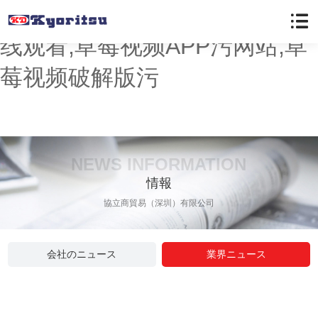
草莓视频懂你更多,草莓色版在
线观看,草莓视频APP污网站,草
莓视频破解版污
NEWS INFORMATION
情報
協立商貿易（深圳）有限公司
会社のニュース
業界ニュース