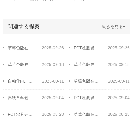
関連する提案
続きを見る+
草莓色版在线观看治具板材大揭秘！选对材料提升效率
2025-09-26
FCT检测设备全流程！高效工作原来如此简单
2025-09-26
​草莓色版在线观看在线测试技术应用的原则，保障在线精准高效！
2025-09-18
草莓色版在线观看治具制作需要什么设备和材料
2025-09-18
自动化FCT在电子设备制造业中的应用
2025-09-11
草莓色版在线观看检测设备的生产辅助优势
2025-09-11
离线草莓色版在线观看的通用功能及特别功能
2025-09-04
FCT检测设备它的主要测试对象
2025-09-04
FCT治具开发过程要注意的细节和关键点
2025-08-28
草莓色版在线观看检测设备针床测试为何测试精度缺乏？
2025-08-28