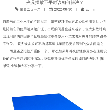
夹具摆放不平时该如何解决？
業界ニュース
|
2022-08-30
|
admin
随着当前工业水平的不断提高，草莓视频懂你更多经常使用
夹具
，但
是随着它的使用越来越广泛，出现的问题也越来越多，但大多数时候
出现问题的原因是草莓视频懂你更多使用不当或者对夹具的维护 设备
不到位。 装夹设备放置不均是草莓视频懂你更多遇到的众多问题之
一，而且还是比较严重的一个。 那么如果草莓视频懂你更多在使用设
备的过程中遇到这种情况，草莓视频懂你更多应该如何解决呢？ [敏
感词]小编和大家分享一下。